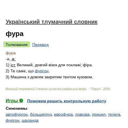
Український тлумачний словник
фура
Толкование
Перевод
фура
-и,
ж.
1)
іст.
Великий, довгий візок для поклажі; фіра.
2)
Те саме, що
фургон
.
3)
Машина з довгим закритим тентом кузовом.
Великий тлумачний словник сучасної української мови. - "Перун"
.
2005
.
Игры ⚽
Поможем решить контрольную работу
Синонимы
:
автофургон
,
большегруз
,
еврофура
,
повозка
,
прицеп
,
телега
,
фургон
,
шаланда