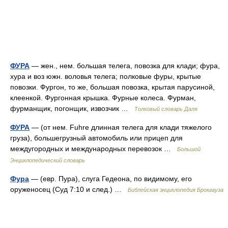
ФУРА
— жен., нем. большая телега, повозка для клади; фура,
хура и воз южн. воловья телега; полковые фуры, крытые
повозки. Фургон, то же, большая повозка, крытая парусиной,
клеенкой. Фургонная крышка. Фурные колеса. Фурман,
фурманщик, погонщик, извозчик …
Толковый словарь Даля
ФУРА
— (от нем. Fuhre длинная телега для клади тяжелого
груза), большегрузный автомобиль или прицеп для
междугородных и международных перевозок …
Большой
Энциклопедический словарь
Фура
— (евр. Пура), слуга Гедеона, по видимому, его
оруженосец (Суд 7:10 и след.) …
Библейская энциклопедия Брокгауза