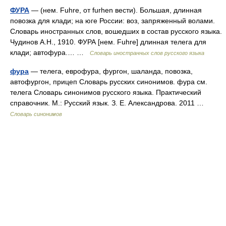
ФУРА
— (нем. Fuhre, от furhen вести). Большая, длинная
повозка для клади; на юге России: воз, запряженный волами.
Словарь иностранных слов, вошедших в состав русского языка.
Чудинов А.Н., 1910. ФУРА [нем. Fuhre] длинная телега для
клади; автофура.… …
Словарь иностранных слов русского языка
фура
— телега, еврофура, фургон, шаланда, повозка,
автофургон, прицеп Словарь русских синонимов. фура см.
телега Словарь синонимов русского языка. Практический
справочник. М.: Русский язык. З. Е. Александрова. 2011 …
Словарь синонимов