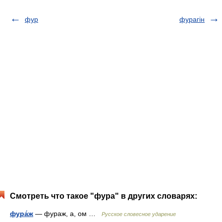
фур
фурагін
Смотреть что такое "фура" в других словарях:
фура́ж
— фураж, а, ом …
Русское словесное ударение